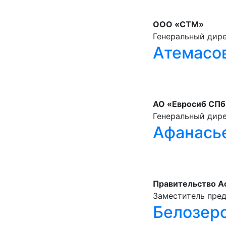
ООО «СТМ»
Генеральный дир
Атемасо
АО «Евросиб СПб
Генеральный дир
Афанась
Правительство А
Заместитель пре
Белозер