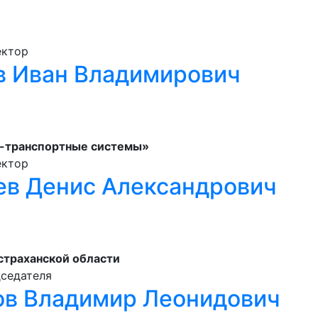
ектор
в Иван Владимирович
-транспортные системы»
ектор
ев Денис Александрович
страханской области
дседателя
ов Владимир Леонидович