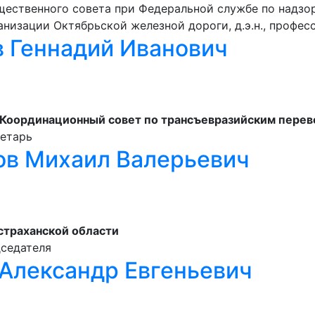
ественного совета при Федеральной службе по надзо
низации Октябрьской железной дороги, д.э.н., профес
 Геннадий Иванович
оординационный совет по трансъевразийским перев
ретарь
ов Михаил Валерьевич
страханской области
дседателя
Александр Евгеньевич