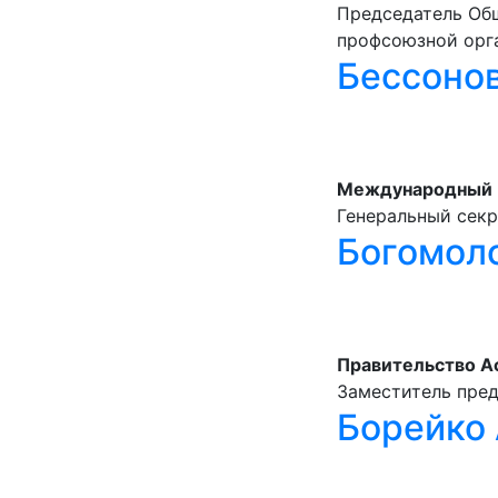
Председатель Общ
профсоюзной орга
Бессонов
Международный К
Генеральный сек
Богомол
Правительство А
Заместитель пре
Борейко 