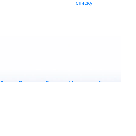
списку
О
Деловая
Выставка
Медиацентр
Контакты
форуме
программа
321-28-17
+7 (812)
info@transtecforum.com