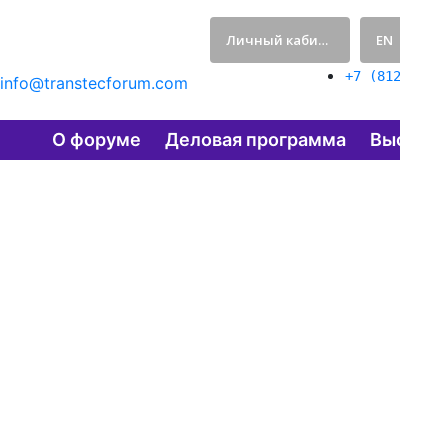
Личный кабинет
EN
321-
+7 (812)
info@transtecforum.com
О форуме
Деловая программа
Выставк