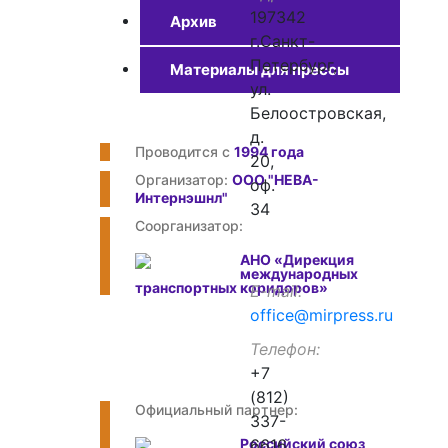
197342
Архив
г.Санкт-
Петербург,
Материалы для прессы
ул.
Белоостровская,
д.
Проводится с
1994 года
20,
Организатор:
ООО "НЕВА-
оф.
Интернэшнл"
34
Соорганизатор:
АНО «Дирекция
международных
транспортных коридоров»
E-mail
office@mirpress.ru
Телефон
+7
(812)
Официальный партнер:
337-
Российский союз
6616