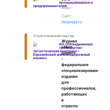
промышленников и
предпринимателей
Факс
Сайт
mirpress.ru
Стратегический партер:
Журнал
АО «Объединенная
«Мир
транспортно-
логистическая компания –
дорог»
Евразийский железнодорожный
альянс»
-
федеральное
специализированное
издание
для
профессионалов,
работающих
в
отрасли