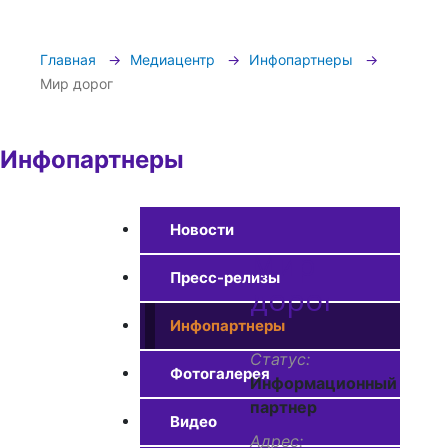
Главная
Медиацентр
Инфопартнеры
Мир дорог
Инфопартнеры
Новости
Мир
Пресс-релизы
дорог
Инфопартнеры
Статус
Фотогалерея
Информационный
партнер
Видео
Адрес