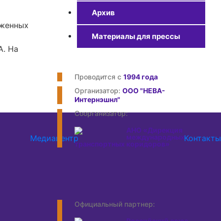
Архив
оженных
Материалы для прессы
A. На
Проводится с
1994 года
Организатор:
ООО "НЕВА-
Интернэшнл"
Соорганизатор:
АНО «Дирекция
международных
Медиацентр
Контакты
транспортных коридоров»
Официальный партнер:
Российский союз