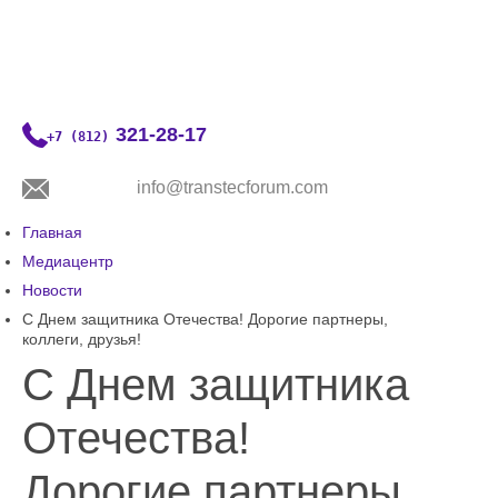
321-28-17
+7 (812)
info@transtecforum.com
Главная
О форуме
Медиацентр
Деловая программа
Новости
С Днем защитника Отечества! Дорогие партнеры,
Выставка
коллеги, друзья!
Медиацентр
С Днем защитника
Контакты
Отечества!
Дорогие партнеры,