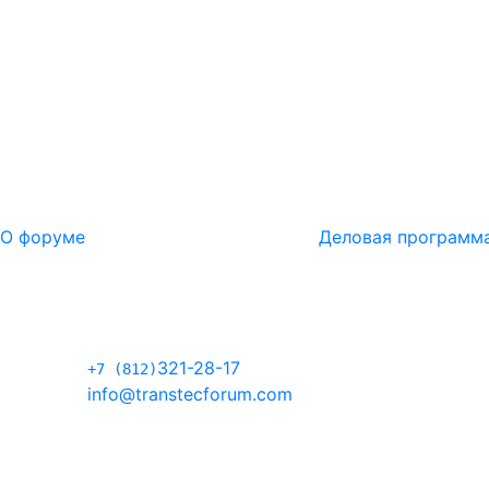
О форуме
Деловая программ
321-28-17
+7 (812)
info@transtecforum.com
196140, Россия, Санкт-Петербург,
Петербургское шоссе, 64, корп. 1, лит. А